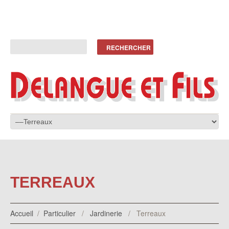
TERREAUX
Accueil
/
Particulier
/
Jardinerie
/
Terreaux