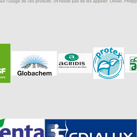
r l’usage de ces produits. (N’hésité pas de les appeler. Olivier, Philipp