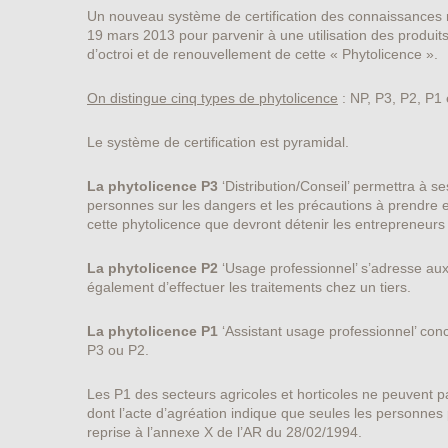
Un nouveau système de certification des connaissances rel
19 mars 2013 pour parvenir à une utilisation des produi
d’octroi et de renouvellement de cette « Phytolicence ».
On distingue cinq types de phytolicence
: NP, P3, P2, P1 
Le système de certification est pyramidal.
La phytolicence P3
‘Distribution/Conseil’ permettra à 
personnes sur les dangers et les précautions à prendre en 
cette phytolicence que devront détenir les entrepreneurs 
La phytolicence P2
‘Usage professionnel’ s’adresse aux 
également d’effectuer les traitements chez un tiers.
La phytolicence P1
‘Assistant usage professionnel’ con
P3 ou P2.
Les P1 des secteurs agricoles et horticoles ne peuvent pa
dont l’acte d’agréation indique que seules les personnes
reprise à l’annexe X de l’AR du 28/02/1994.