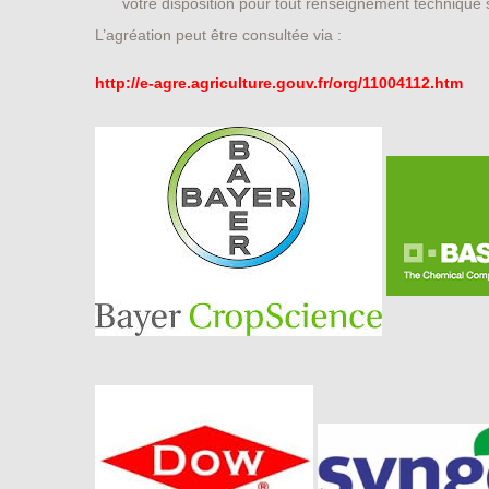
votre disposition pour tout renseignement technique su
L’agréation peut être consultée via :
http://e-agre.agriculture.gouv.fr/org/11004112.htm