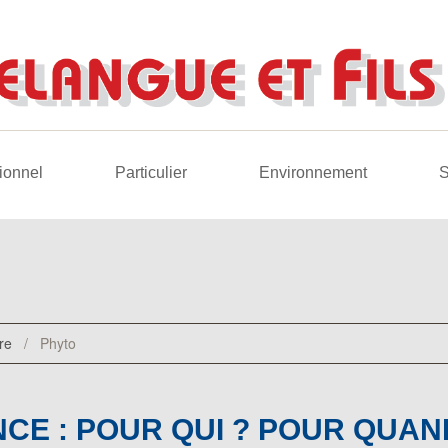
ionnel
Particulier
Environnement
S
re
/
Phyto
NCE : POUR QUI ? POUR QUAN